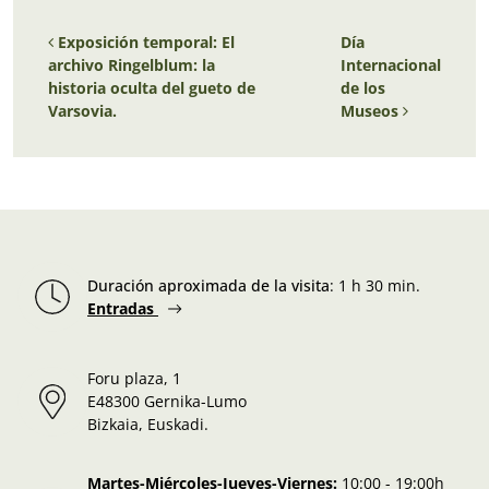
Navegación de entradas
Exposición temporal: El
Día
archivo Ringelblum: la
Internacional
historia oculta del gueto de
de los
Varsovia.
Museos
Duración aproximada de la visita
:
1 h 30 min.
Entradas
Foru plaza, 1
E48300 Gernika-Lumo
Bizkaia, Euskadi.
Martes-Miércoles-Jueves-Viernes:
10:00 - 19:00h