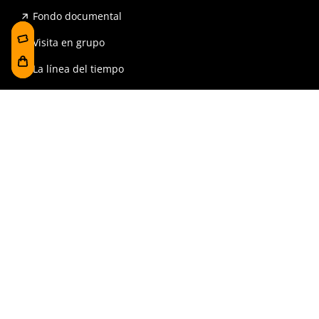
Fondo documental
Visita en grupo
La línea del tiempo
Exposiciones
Prensa y publicaciones
Para escuelas
FAQ
Reserva
Tienda
Contrataciones y Transparencia