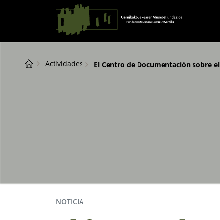
Saltar al contingut
Navegación principal
Breadcrumb
Actividades
El Centro de Documentación sobre 
NOTICIA