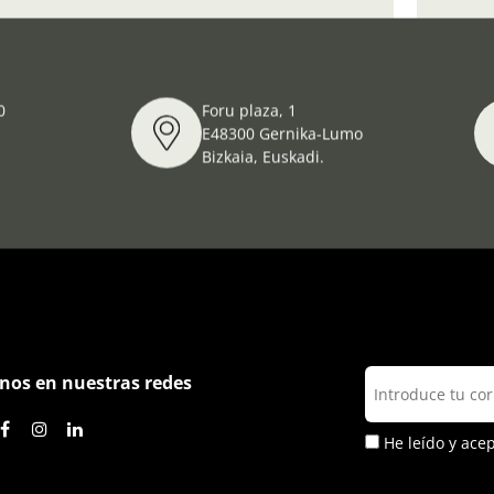
 Richthofen. Un ensayo de bombardeo de terror
Teatr
0
Foru plaza, 1
E48300 Gernika-Lumo
Bizkaia, Euskadi.
nos en nuestras redes
He leído y ace