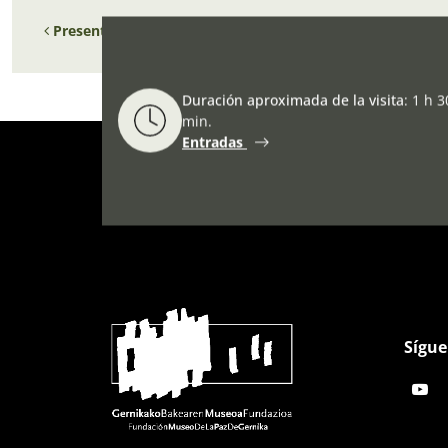
Navegación de entradas
Presentación del libro en la Feria de Durango:
El Gernika
Duración aproximada de la visita
:
1 h 3
min.
Entradas
Sígue