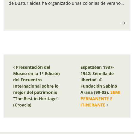
de Busturialdea ha organizado unas colonias de verano
para los niños y…
Navegación de entradas
Presentación del
Espetxean 1937-
a
Museo en la 1
Edición
1942: Semilla de
del Encuentro
libertad. ©
Internacional sobre lo
Fundación Sabino
mejor del patrimonio
Arana (99-03).
SEMI
”The Best in Heritage”.
PERMANENTE E
(Croacia)
ITINERANTE