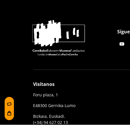
Sígue
Visítanos
Foru plaza, 1
E48300 Gernika-Lumo
Bizkaia, Euskadi.
(+34) 94 627 02 13
museoa@bakearenmuseoagernika.eus