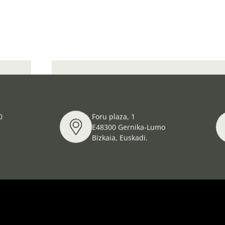
lio”.
Día internacional de los museos bajo el lema
0
Foru plaza, 1
E48300 Gernika-Lumo
Bizkaia, Euskadi.