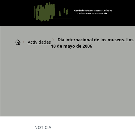
Saltar al contingut
Navegación principal
Breadcrumb
Día internacional de los museos. Los
Actividades
18 de mayo de 2006
NOTICIA