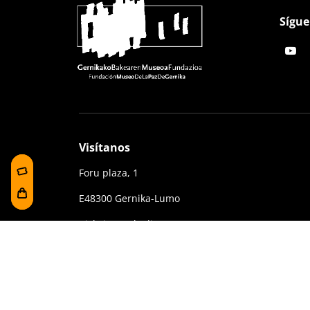
Sígue
Visítanos
Foru plaza, 1
E48300 Gernika-Lumo
Bizkaia, Euskadi.
(+34) 94 627 02 13
museoa@bakearenmuseoagernika.eus