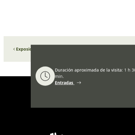
Navegación de entradas
Exposición temporal: ”Jóvenes refugiados saliendo del exi
Duración aproximada de la visita
:
1 h 3
min.
Entradas