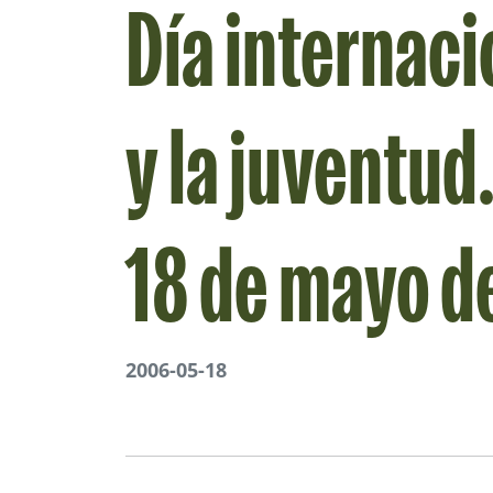
Día internac
y la juventud
18 de mayo d
2006-05-18