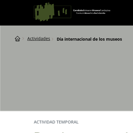
Saltar al contingut
Navegación principal
Breadcrumb
Actividades
Día internacional de los museos
ACTIVIDAD TEMPORAL