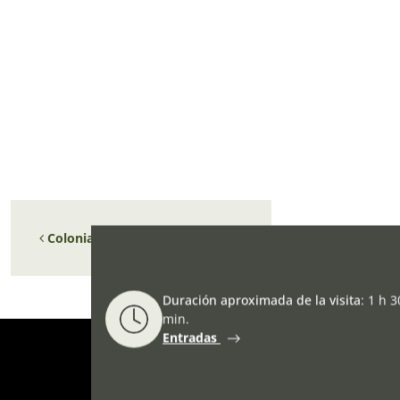
Navegación de entradas
Colonias de verano en el Museo
Duración aproximada de la visita
:
1 h 3
min.
Entradas