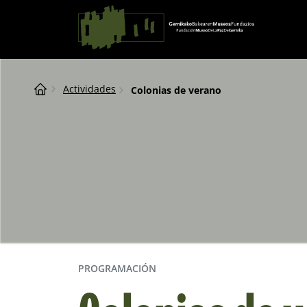
Saltar al contingut
Navegación principal
Breadcrumb
Actividades
Colonias de verano
PROGRAMACIÓN