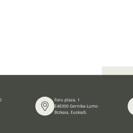
Primer do
0
Foru plaza, 1
E48300 Gernika-Lumo
Bizkaia, Euskadi.