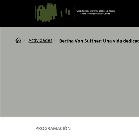
Saltar al contingut
Navegación principal
Breadcrumb
Actividades
Bertha Von Suttner: Una vida dedicad
PROGRAMACIÓN