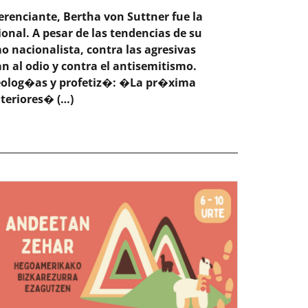
erenciante, Bertha von Suttner fue la
nal. A pesar de las tendencias de su
 nacionalista, contra las agresivas
an al odio y contra el antisemitismo.
ideolog�as y profetiz�: �La pr�xima
nteriores� (…)