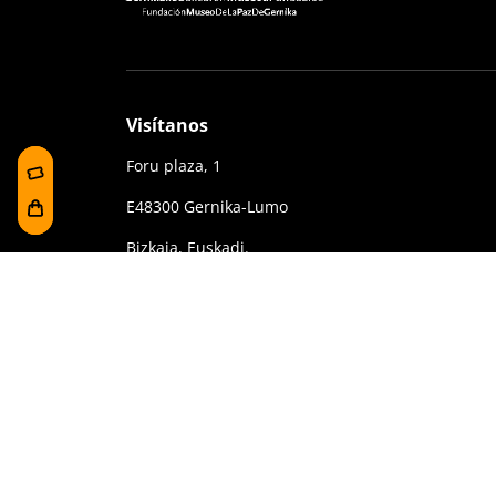
Visítanos
Foru plaza, 1
E48300 Gernika-Lumo
Bizkaia, Euskadi.
(+34) 94 627 02 13
museoa@bakearenmuseoagernika.eus
Contrataciones y Transparencia