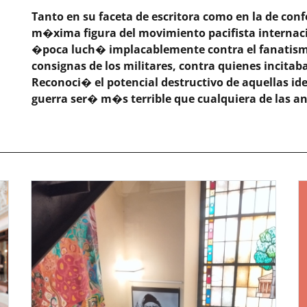
Tanto en su faceta de escritora como en la de conf
m�xima figura del movimiento pacifista internacio
�poca luch� implacablemente contra el fanatismo
consignas de los militares, contra quienes incitab
Reconoci� el potencial destructivo de aquellas 
guerra ser� m�s terrible que cualquiera de las a