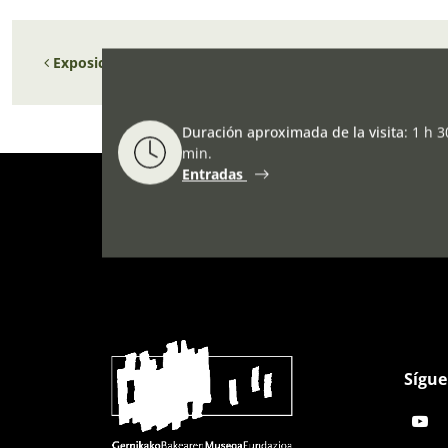
Navegación de entradas
Exposición Bertha Von Suttner: Una vida dedicada a la Pa
Duración aproximada de la visita
:
1 h 3
min.
Entradas
Sígue