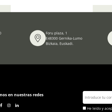
z.
Día In
0
Foru plaza, 1
E48300 Gernika-Lumo
Bizkaia, Euskadi.
nos en nuestras redes
He leído y ace