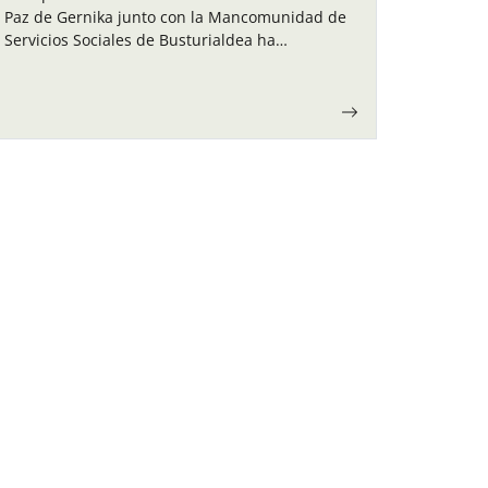
Paz de Gernika junto con la Mancomunidad de
Servicios Sociales de Busturialdea ha
organizado unas colonias de verano para los
niños y…