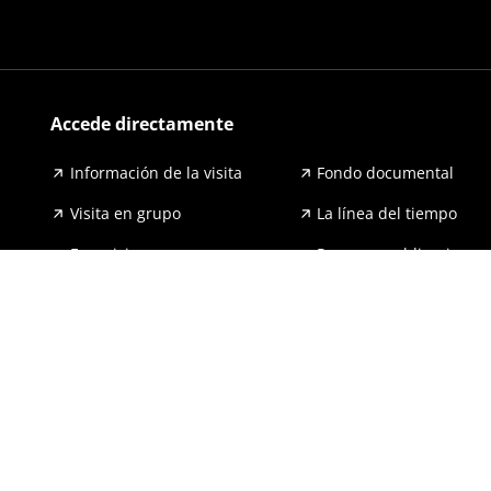
Accede directamente
Información de la visita
Fondo documental
Visita en grupo
La línea del tiempo
Exposiciones
Prensa y publicaciones
Para escuelas
FAQ
Accesibilidad
Aviso legal y política de pri
© 2026 GernikakoBakearenMuseoaFundazioa