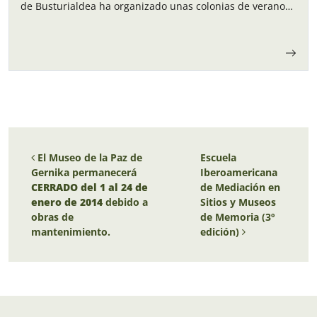
de Busturialdea ha organizado unas colonias de verano
para los niños y…
Navegación de entradas
El Museo de la Paz de
Escuela
Gernika permanecerá
Iberoamericana
CERRADO del 1 al 24 de
de Mediación en
enero de 2014
debido a
Sitios y Museos
obras de
de Memoria (3º
mantenimiento.
edición)