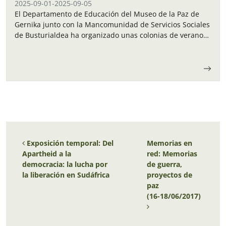
2025-09-01
-
2025-09-05
El Departamento de Educación del Museo de la Paz de
Gernika junto con la Mancomunidad de Servicios Sociales
de Busturialdea ha organizado unas colonias de verano
para los niños y…
Navegación de entradas
Exposición temporal: Del
Memorias en
Apartheid a la
red: Memorias
democracia: la lucha por
de guerra,
la liberación en Sudáfrica
proyectos de
paz
(16-18/06/2017)