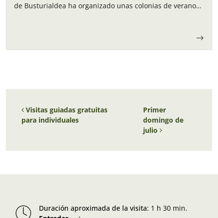
de Busturialdea ha organizado unas colonias de verano
para los niños y…
Navegación de entradas
Visitas guiadas gratuitas
Primer
para individuales
domingo de
julio
Duración aproximada de la visita
:
1 h 30 min.