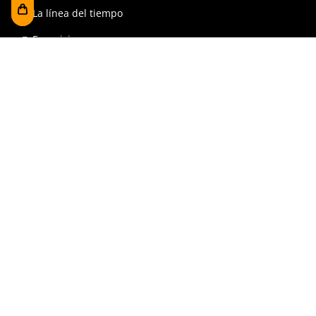
La línea del tiempo
Exposiciones
Prensa y publicaciones
Para escuelas
FAQ
Reserva
Tienda
Contrataciones y Transparencia
Accesibilidad
Aviso legal y política de privacidad