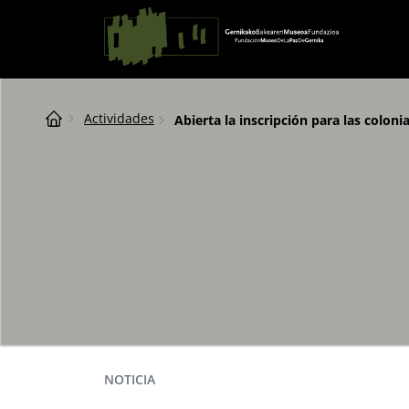
Saltar al contingut
Navegación principal
Breadcrumb
Actividades
Abierta la inscripción para las colonia
NOTICIA