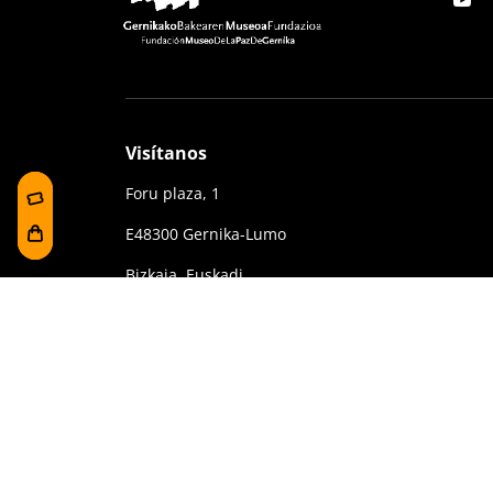
Visítanos
Foru plaza, 1
E48300 Gernika-Lumo
Bizkaia, Euskadi.
(+34) 94 627 02 13
museoa@bakearenmuseoagernika.eus
Contrataciones y Transparencia