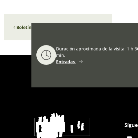
Navegación de entradas
Boletín de actividades de mayo a agosto
Duración aproximada de la visita
:
1 h 3
min.
Entradas
Sígue