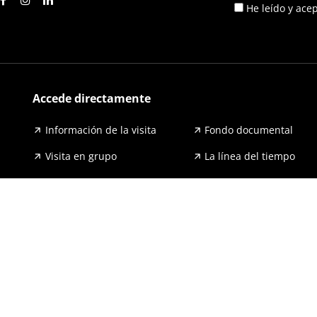
He leído y ace
Accede directamente
Información de la visita
Fondo documental
Visita en grupo
La línea del tiempo
Exposiciones
Prensa y publicaciones
Para escuelas
FAQ
Accesibilidad
Aviso legal y política de pri
© 2026 GernikakoBakearenMuseoaFundazioa