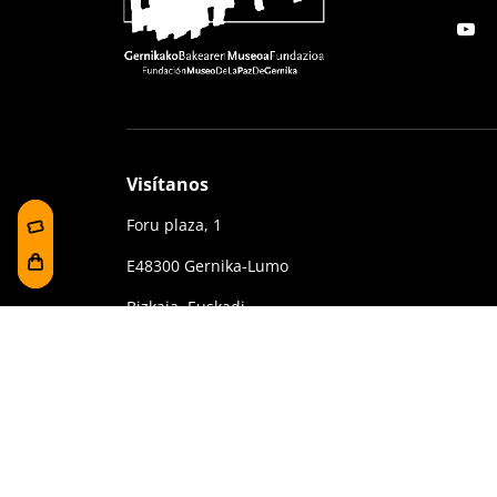
Visítanos
Foru plaza, 1
E48300 Gernika-Lumo
Bizkaia, Euskadi.
(+34) 94 627 02 13
museoa@bakearenmuseoagernika.eus
Contrataciones y Transparencia