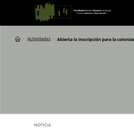
Saltar al contingut
Navegación principal
Breadcrumb
Actividades
Abierta la inscripción para la colonia
NOTICIA