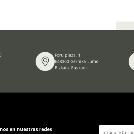
Día 
0
Foru plaza, 1
E48300 Gernika-Lumo
Bizkaia, Euskadi.
nos en nuestras redes