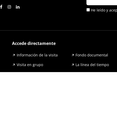
He leído y ace
Accede directamente
Información de la visita
Fondo documental
Visita en grupo
La línea del tiempo
Exposiciones
Prensa y publicaciones
Para escuelas
FAQ
Accesibilidad
Aviso legal y política de pri