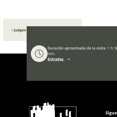
Navegación de entradas
Juegos cooperativos (noviembre)
Duración aproximada de la visita
:
1 h 3
min.
Entradas
Sígue