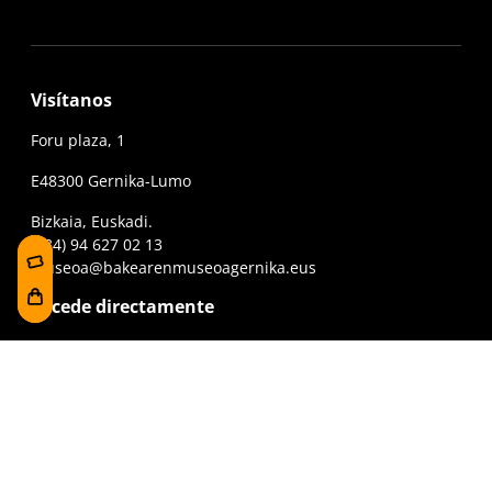
Visítanos
Foru plaza, 1
E48300 Gernika-Lumo
Bizkaia, Euskadi.
(+34) 94 627 02 13
museoa@bakearenmuseoagernika.eus
Accede directamente
Información de la visita
Fondo documental
Visita en grupo
La línea del tiempo