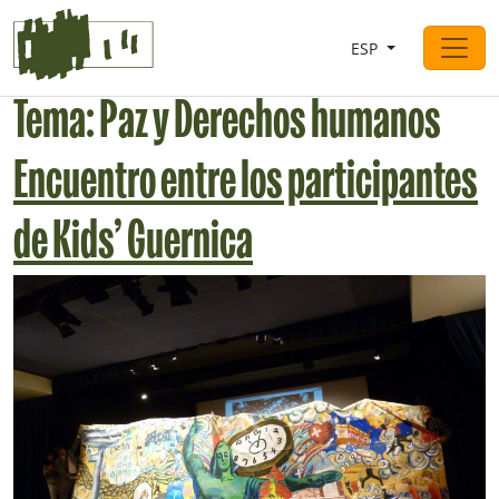
Saltar al contingut
ESP
Navegación principal
Tema:
Paz y Derechos humanos
Encuentro entre los participantes
de Kids’ Guernica