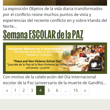
La exposición
Objetos de la vida diaria transformados
por el conflicto
reúne muchos puntos de vista y
experiencias del reciente conflicto en y sobre Irlanda del
Norte…
Semana ESCOLAR de la PAZ
Con motivo de la celebración del Día Internacional
escolar de la Paz (aniversario de la muerte de Gandhi)…
Navegación de entradas
«
1
2
3
4
5
6
…
15
»