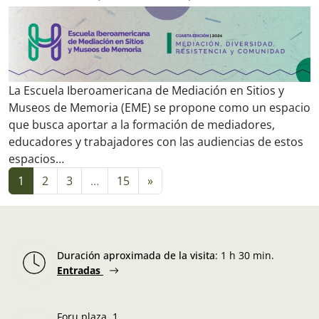
La Escuela Iberoamericana de Mediación en Sitios y
Museos de Memoria (EME) se propone como un espacio
que busca aportar a la formación de mediadores,
educadores y trabajadores con las audiencias de estos
espacios…
Navegación de entradas
1
2
3
…
15
»
Duración aproximada de la visita
:
1 h 30 min.
Entradas
Foru plaza, 1