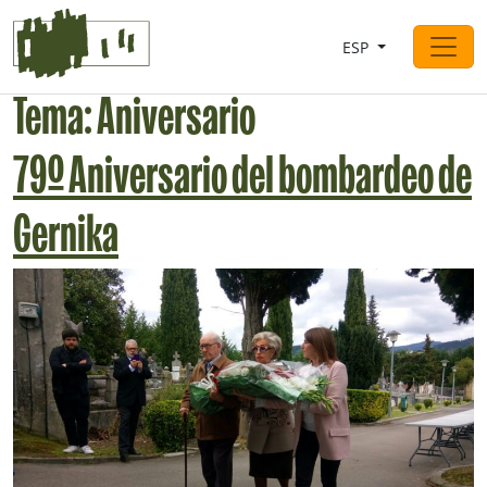
Saltar al contingut
ESP
Navegación principal
Tema:
Aniversario
79º Aniversario del bombardeo de
Gernika