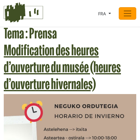
Saltar al contingut
FRA
Navigation principale
Tema :
Prensa
Modification des heures
d’ouverture du musée (heures
d’ouverture hivernales)