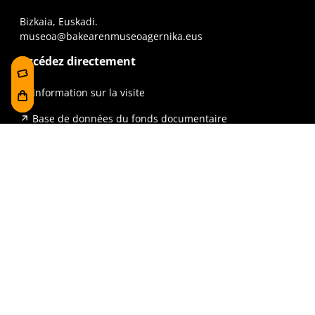
Bizkaia, Euskadi.
museoa@bakearenmuseoagernika.eus
Accédez directement
Information sur la visite
Base de données du fonds documentaire
Visite en groupe
La ligne du temps
Expositions
Presse et publications
Pour les écoles
Questions fréquemment posée