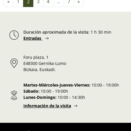
Navigation dans les articles
«
1
2
3
4
…
7
»
Duración aproximada de la visita
:
1 h 30 min
Entradas
Foru plaza, 1
E48300 Gernika-Lumo
Bizkaia, Euskadi.
Martes-Miércoles-Jueves-Viernes:
10:00 - 19:00h
Sábado:
10:00 - 19:00h
Lunes-Domingo:
10:00 - 14:30h
Información de la visita