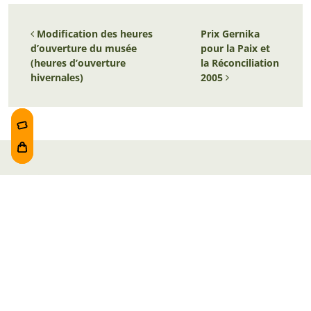
Navigation des articles
Modification des heures
Prix Gernika
d’ouverture du musée
pour la Paix et
(heures d’ouverture
la Réconciliation
hivernales)
2005
Duración aproximada de la visita
:
1 h 30 min
Entradas
Foru plaza, 1
E48300 Gernika-Lumo
Bizkaia, Euskadi.