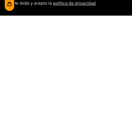
He leído y acepto la
política de privacidad
Visítanos
Foru plaza, 1
E48300 Gernika-Lumo
Bizkaia, Euskadi.
(+34) 94 627 02 13
museoa@bakearenmuseoagernika.eus
Accede directamente
Información de la visita
Fondo documental
Visita en grupo