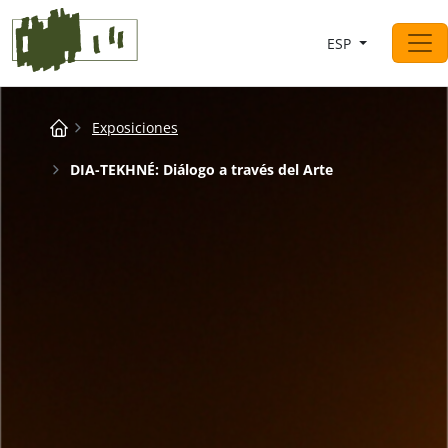
Saltar al contingut
ESP
Navegación principal
Breadcrumb
Exposiciones
DIA-TEKHNÉ: Diálogo a través del Arte