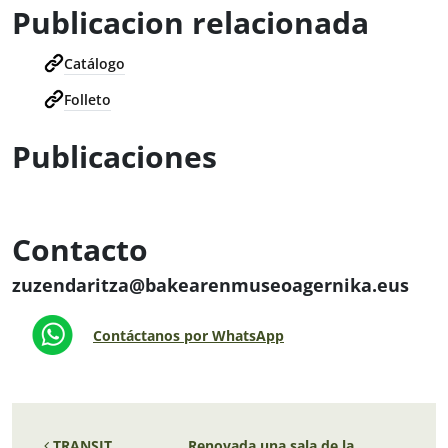
Publicacion relacionada
Catálogo
Folleto
Publicaciones
Contacto
zuzendaritza@bakearenmuseoagernika.eus
Contáctanos por WhatsApp
Navegación de entradas
TRANSIT
Renovada una sala de la