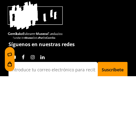
Síguenos en nuestras redes
He leído y acepto la
política de privacidad
Visítanos
Foru plaza, 1
E48300 Gernika-Lumo