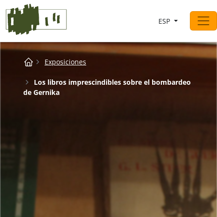
Saltar al contingut
ESP
Navegación principal
Breadcrumb
Exposiciones
Los libros imprescindibles sobre el bombardeo
de Gernika