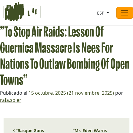
Saltar al contingut
ESP
Navegación principal
”To Stop Air Raids: Lesson Of
Guernica Massacre Is Nees For
Nations To Outlaw Bombing Of Open
Towns”
Publicado el
15 octubre, 2025
(21 noviembre, 2025)
por
rafa.soler
Navegación de entradas
”Basque Guns
”Mr. Eden Warns