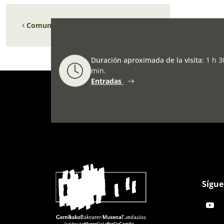
Navegación de entradas
Comunidad Ibérica: marzo-abril 1964
Duración aproximada de la visita
:
1 h 3
min.
Entradas
Sígue