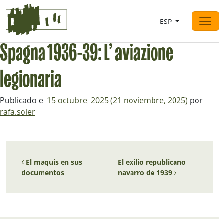
Saltar al contingut
ESP
Navegación principal
Spagna 1936-39: L’ aviazione
legionaria
Publicado el
15 octubre, 2025
(21 noviembre, 2025)
por
rafa.soler
Navegación de entradas
El maquis en sus
El exilio republicano
documentos
navarro de 1939