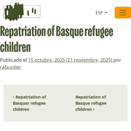
Saltar al contingut
ESP
Navegación principal
Repatriation of Basque refugee
children
Publicado el
15 octubre, 2025
(21 noviembre, 2025)
por
rafa.soler
Navegación de entradas
Repatriation of
Repatriation of
Basquer refugee
Basque refugee
children
children