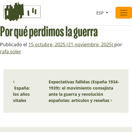
Saltar al contingut
ESP
Navegación principal
Por qué perdimos la guerra
Publicado el
15 octubre, 2025
(21 noviembre, 2025)
por
rafa.soler
Navegación de entradas
Expectativas fallidas (España 1934-
España:
1939): el movimiento consejista
los años
ante la guerra y revolución
vitales
españolas: artículos y reseñas