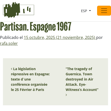
Saltar al contingut
ESP
Navegación principal
Partisan. Espagne 1967
Publicado el
15 octubre, 2025
(21 noviembre, 2025)
por
rafa.soler
Navegación de entradas
La législation
”The tragedy of
répressive en Espagne:
Guernica. Town
texte d´une
destroyed in Air
conférence organisée
Attack. Eye-
le 25 Février á Paris
Witness’s Account”