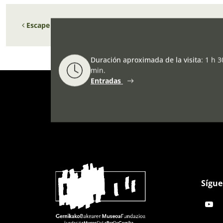
Navegación de entradas
Escape and Evasion: prisoner of war breakouts and the R
Duración aproximada de la visita
:
1 h 3
min.
Entradas
Sígue