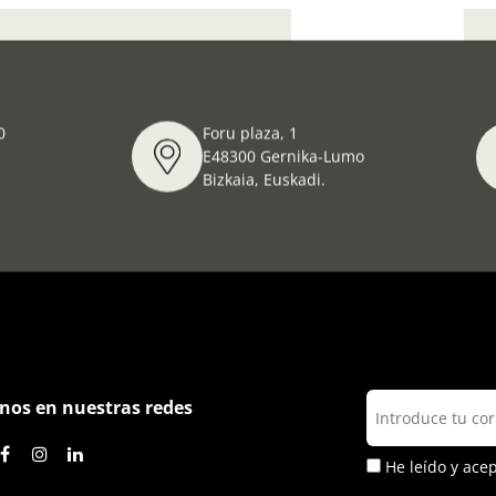
outes to Safety in World War Two
0
Foru plaza, 1
E48300 Gernika-Lumo
Bizkaia, Euskadi.
nos en nuestras redes
He leído y ace