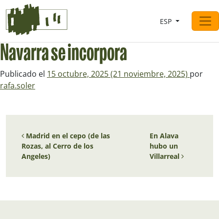
Saltar al contingut
ESP
Navegación principal
Navarra se incorpora
Publicado el
15 octubre, 2025
(21 noviembre, 2025)
por
rafa.soler
Navegación de entradas
Madrid en el cepo (de las
En Alava
Rozas, al Cerro de los
hubo un
Angeles)
Villarreal