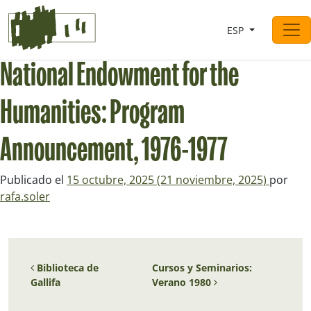
Saltar al contingut
ESP
Navegación principal
National Endowment for the
Humanities: Program
Announcement, 1976-1977
Publicado el
15 octubre, 2025
(21 noviembre, 2025)
por
rafa.soler
Navegación de entradas
Biblioteca de
Cursos y Seminarios:
Gallifa
Verano 1980