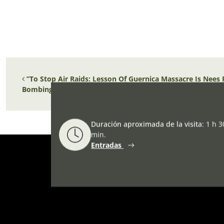
Navegación de entradas
”To Stop Air Raids: Lesson Of Guernica Massacre Is Nees
Bombing Of Open Towns”
Duración aproximada de la visita
:
1 h 3
min.
Entradas