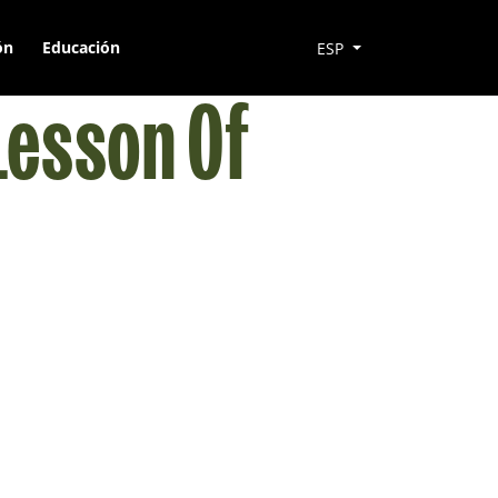
ón
Educación
ESP
Lesson Of