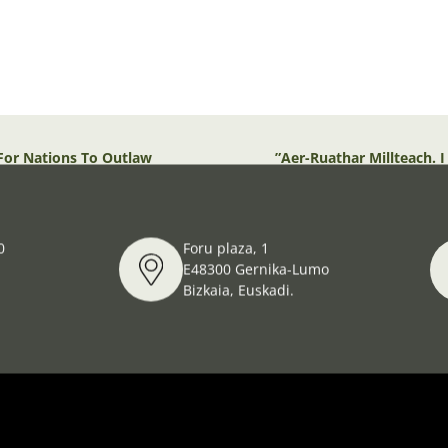
 For Nations To Outlaw
”Aer-Ruathar Millteach. 
Bascacha”
0
Foru plaza, 1
E48300 Gernika-Lumo
Bizkaia, Euskadi.