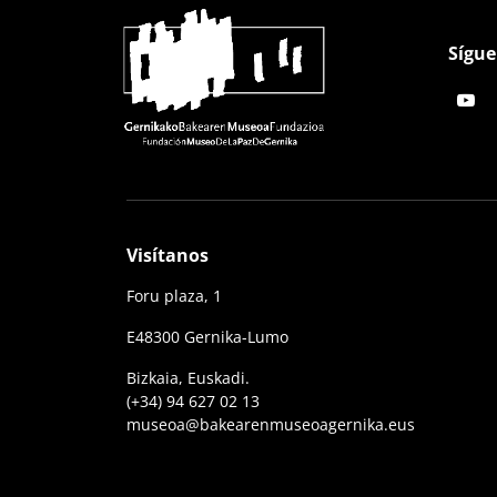
Sígue
Visítanos
Foru plaza, 1
E48300 Gernika-Lumo
Bizkaia, Euskadi.
(+34) 94 627 02 13
museoa@bakearenmuseoagernika.eus