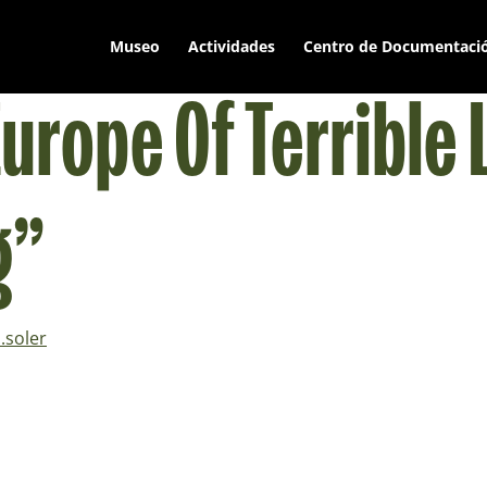
Museo
Actividades
Centro de Documentaci
urope Of Terrible 
g”
.soler