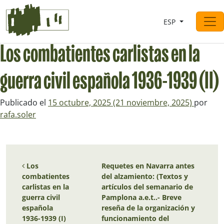
Saltar al contingut
ESP
Navegación principal
Los combatientes carlistas en la
guerra civil española 1936-1939 (II)
Publicado el
15 octubre, 2025
(21 noviembre, 2025)
por
rafa.soler
Navegación de entradas
Los
Requetes en Navarra antes
combatientes
del alzamiento: (Textos y
carlistas en la
artículos del semanario de
guerra civil
Pamplona a.e.t..- Breve
española
reseña de la organización y
1936-1939 (I)
funcionamiento del