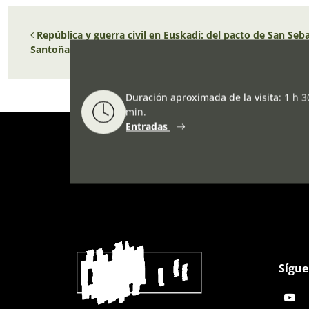
Navegación de entradas
República y guerra civil en Euskadi: del pacto de San Seba
Santoña
Duración aproximada de la visita
:
1 h 3
min.
Entradas
Sígue