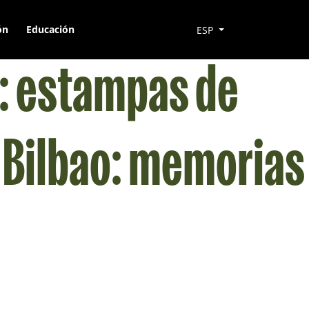
ón
Educación
ESP
o: estampas de
e Bilbao: memorias