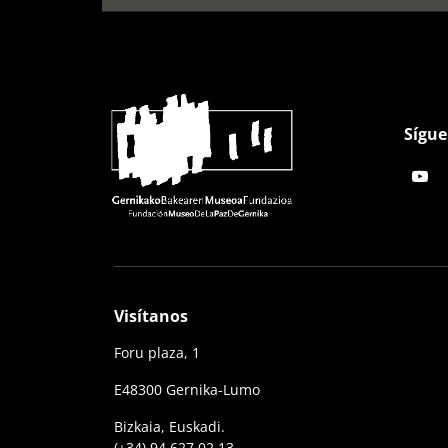
Sígue
Visítanos
Foru plaza, 1
E48300 Gernika-Lumo
Bizkaia, Euskadi.
(+34) 94 627 02 13