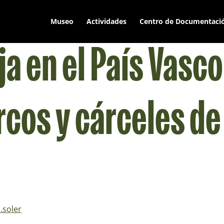
Museo
Actividades
Centro de Documentaci
ja en el País Vasc
arcos y cárceles d
.soler