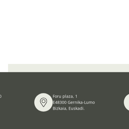
Un gudari navarro en los frentes de Euzkadi, Asturias, 
0
Foru plaza, 1
E48300 Gernika-Lumo
Bizkaia, Euskadi.