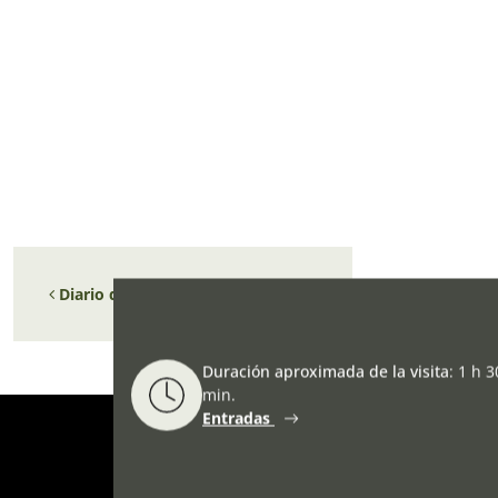
Navegación de entradas
Diario de un condenado a muerte
Duración aproximada de la visita
:
1 h 3
min.
Entradas