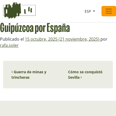
Saltar al contingut
ESP
Navegación principal
Guipúzcoa por España
Publicado el
15 octubre, 2025
(21 noviembre, 2025)
por
rafa.soler
Navegación de entradas
Guerra de minas y
Cómo se conquistó
trincheras
Sevilla