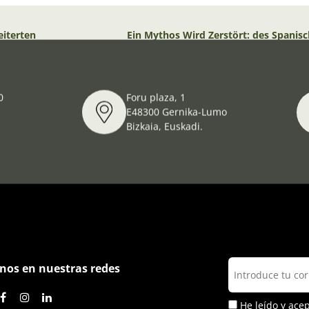
eiterten
Ein Mythos Wird Zerstört: des Spanisc
die antideutsche Propaganda
0
Foru plaza, 1
E48300 Gernika-Lumo
Bizkaia, Euskadi.
nos en nuestras redes
He leído y ace