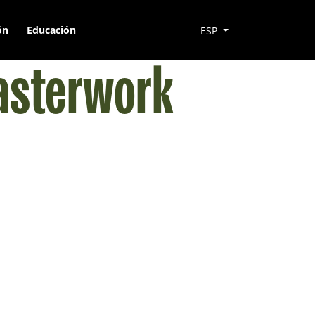
ón
Educación
ESP
Masterwork