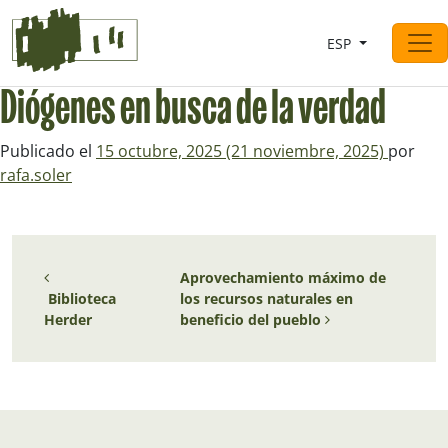
Saltar al contingut
ESP
Navegación principal
Diógenes en busca de la verdad
Publicado el
15 octubre, 2025
(21 noviembre, 2025)
por
rafa.soler
Navegación de entradas
Aprovechamiento máximo de
Biblioteca
los recursos naturales en
Herder
beneficio del pueblo