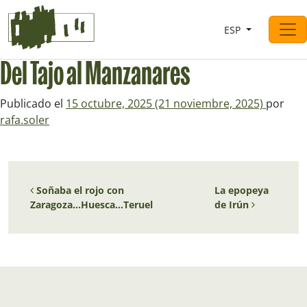
Saltar al contingut
ESP
Navegación principal
Del Tajo al Manzanares
Publicado el
15 octubre, 2025
(21 noviembre, 2025)
por
rafa.soler
Navegación de entradas
Soñaba el rojo con
La epopeya
Zaragoza…Huesca…Teruel
de Irún