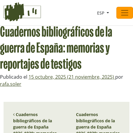
Saltar al contingut
ESP
Navegación principal
Cuadernos bibliográficos de la
guerra de España: memorias y
reportajes de testigos
Publicado el
15 octubre, 2025
(21 noviembre, 2025)
por
rafa.soler
Navegación de entradas
Cuadernos
Cuadernos
bibliográficos de la
bibliográficos de la
guerra de España
guerra de España