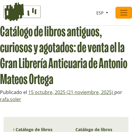
Saltar al contingut
ESP
Navegación principal
Catálogo de libros antiguos,
curiosos y agotados: de venta el la
Gran Librería Anticuaria de Antonio
Mateos Ortega
Publicado el
15 octubre, 2025
(21 noviembre, 2025)
por
rafa.soler
Navegación de entradas
Catálogo de libros
Catálogo de libros