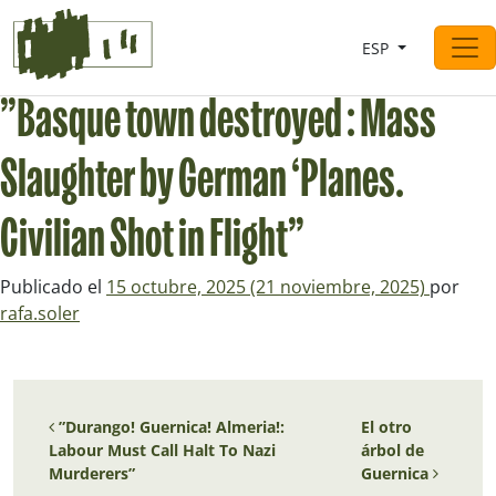
Saltar al contingut
ESP
Navegación principal
”Basque town destroyed : Mass
Slaughter by German ‘Planes.
Civilian Shot in Flight”
Publicado el
15 octubre, 2025
(21 noviembre, 2025)
por
rafa.soler
Navegación de entradas
”Durango! Guernica! Almeria!:
El otro
Labour Must Call Halt To Nazi
árbol de
Murderers”
Guernica