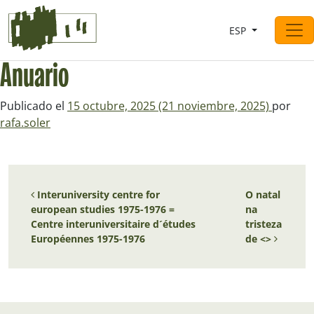
Saltar al contingut
ESP
Navegación principal
Anuario
Publicado el
15 octubre, 2025
(21 noviembre, 2025)
por
rafa.soler
Navegación de entradas
Interuniversity centre for
O natal
european studies 1975-1976 =
na
Centre interuniversitaire d´études
tristeza
Européennes 1975-1976
de <>