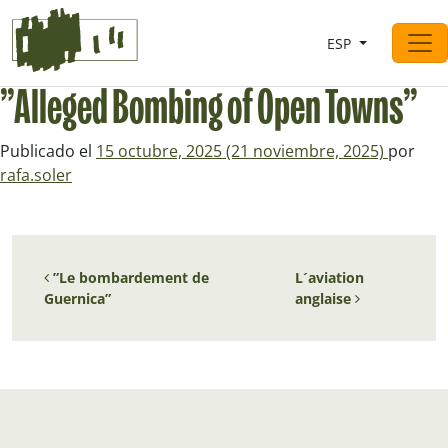
Saltar al contingut
ESP
Navegación principal
”Alleged Bombing of Open Towns”
Publicado el
15 octubre, 2025
(21 noviembre, 2025)
por
rafa.soler
Navegación de entradas
”Le bombardement de
L´aviation
Guernica”
anglaise