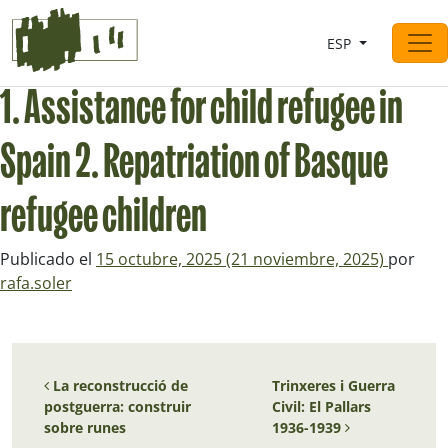
Saltar al contingut
ESP
Navegación principal
1. Assistance for child refugee in
Spain 2. Repatriation of Basque
refugee children
Publicado el
15 octubre, 2025
(21 noviembre, 2025)
por
rafa.soler
Navegación de entradas
La reconstrucció de
Trinxeres i Guerra
postguerra: construir
Civil: El Pallars
sobre runes
1936-1939