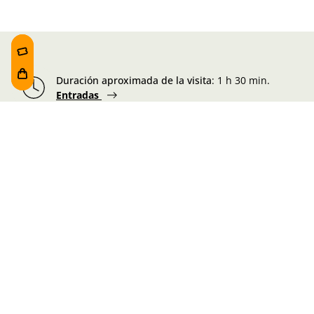
Duración aproximada de la visita
:
1 h 30 min.
Entradas
Foru plaza, 1
E48300 Gernika-Lumo
Bizkaia, Euskadi.
Martes-Miércoles-Jueves-Viernes:
10:00 - 19:00h
Sábado:
10:00 - 19:00h
Lunes-Domingo:
10:00 - 14:30h
Información de la visita