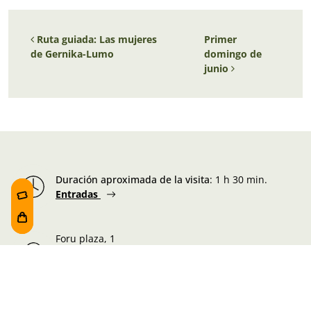
Navegación de entradas
Ruta guiada: Las mujeres
Primer
de Gernika-Lumo
domingo de
junio
Duración aproximada de la visita
:
1 h 30 min.
Entradas
Foru plaza, 1
E48300 Gernika-Lumo
Bizkaia, Euskadi.
Martes-Miércoles-Jueves-Viernes:
10:00 - 19:00h