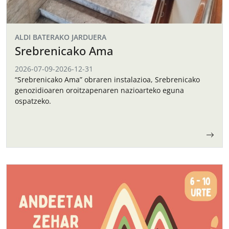
ALDI BATERAKO JARDUERA
Srebrenicako Ama
2026-07-09
-
2026-12-31
“Srebrenicako Ama” obraren instalazioa, Srebrenicako
genozidioaren oroitzapenaren nazioarteko eguna
ospatzeko.