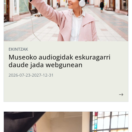
EKINTZAK
Museoko audiogidak eskuragarri
daude jada webgunean
2026-07-23
-
2027-12-31