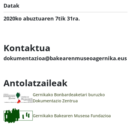
Datak
2020ko abuztuaren 7tik 31ra.
Kontaktua
dokumentazioa@bakearenmuseoagernika.eus
Antolatzaileak
Gernikako Bonbardeaketari buruzko
Dokumentazio Zentrua
Gernikako Bakearen Museoa Fundazioa