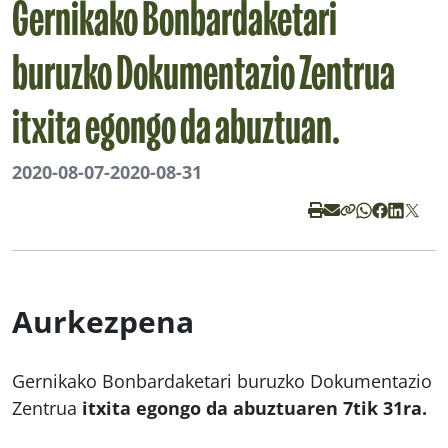
Gernikako Bonbardaketari
buruzko Dokumentazio Zentrua
itxita egongo da abuztuan.
2020-08-07
-
2020-08-31
Aurkezpena
Gernikako Bonbardaketari buruzko Dokumentazio
Zentrua
itxita egongo da abuztuaren 7tik 31ra.