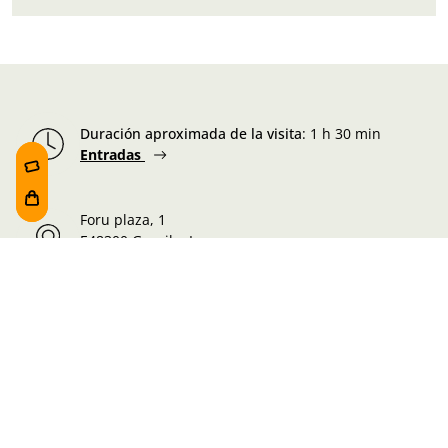
Duración aproximada de la visita
:
1 h 30 min
Entradas
Foru plaza, 1
E48300 Gernika-Lumo
Bizkaia, Euskadi.
Martes-Miércoles-Jueves-Viernes:
10:00 - 19:00h
Sábado:
10:00 - 19:00h
Lunes-Domingo:
10:00 - 14:30h
Información de la visita